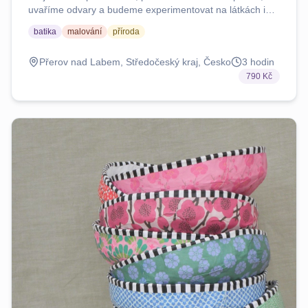
uvaříme odvary a budeme experimentovat na látkách i
papírech. Jako výsledek si odnesete barevný vzorník.
batika
malování
příroda
Woskhop je vhodný pro děti od 3 let. Je připravený jako
zážitkový pro rodiče s dětmi. Cena je za celou rodinu. Je
Přerov nad Labem, Středočeský kraj, Česko
3
hodin
jedno jestli ho budete tvořit společně, nebo každý za
790 Kč
sebe. Záleží jen na vás. Sejdeme se u mě v zahradním
ateliéru, ale tvořit budeme především venku. Jako už
tradičně připravím vege polévku pro všechny.