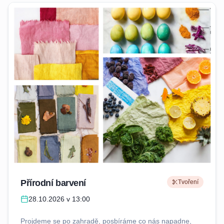
dospělé, tentokrát bez dětí. Cena je za 1 finální kousek.
Je jedno jestli ho budete tvořit sami nebo ve dvou. Záleží
jen na vás. Sejdeme se u mě v zahradním ateliéru. Když
počasí dovolí, budeme tvořit venku.
Přírodní barvení
Tvoření
28.10.2026 v 13:00
Projdeme se po zahradě, posbíráme co nás napadne,