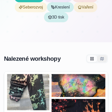
Seberozvoj
Kreslení
Vaření
3D tisk
Nalezené workshopy