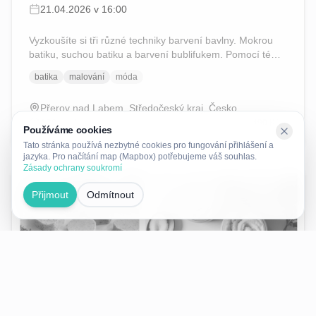
21.04.2026 v 16:00
Vyzkoušíte si tři různé techniky barvení bavlny. Mokrou
batiku, suchou batiku a barvení bublifukem. Pomocí té
nejpovedenější si pak vytvoříte vlastní originální barevný
batika
malování
móda
kousek do svého šatníku. Workshop je připravený jako
zážitkový pro rodiče s dětmi. Cena je za 1 finální kousek.
Přerov nad Labem, Středočeský kraj, Česko
Je jedno jestli ho budete tvořit společně, nebo každý svůj.
180
hodin
490 Kč
Záleží jen na vás. Sejdeme se u mě v zahradním ateliéru.
Používáme cookies
Když počasí dovolí, budeme tvořit venku.
Tato stránka používá nezbytné cookies pro fungování přihlášení a
jazyka. Pro načítání map (Mapbox) potřebujeme váš souhlas.
Zásady ochrany soukromí
Proběhlo
Přijmout
Odmítnout