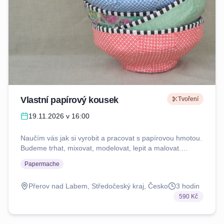
Vlastní papírový kousek
Tvoření
19.11.2026 v 16:00
Naučím vás jak si vyrobit a pracovat s papírovou hmotou.
Budeme trhat, mixovat, modelovat, lepit a malovat.
Workshop je vhodný pro děti od 4 let v doprovodu rodiče.
Papermache
Tvořit budete společně. Každý si domů odnese 2-3 své
originální papírové kousky. Sebou si vezměte pracovní
Přerov nad Labem, Středočeský kraj, Česko
3
hodin
oblečení, pití a něco teplého na nohy. Cena je za
590 Kč
samostatně tvořící dítě, nebo dítě s rodičem.