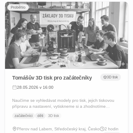
Proběhlo
Tomášův 3D tisk pro začátečníky
3D tisk
28.05.2026 v 16:00
Naučíme se vyhledávat modely pro tisk, jejich tiskovou
přípravu a nastavení, vytiskneme si a zhodnotíme
vytištěné výrobky a případně provedeme úpravy a opravy
začátečníci
děti
3D tisk
tisku.
Přerov nad Labem, Středočeský kraj, Česko
2
hodin