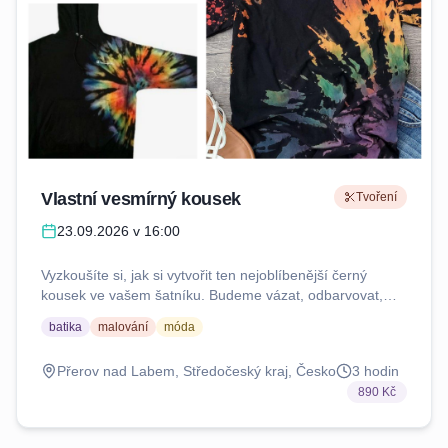
Vlastní vesmírný kousek
Tvoření
23.09.2026 v 16:00
Vyzkoušíte si, jak si vytvořit ten nejoblíbenější černý
kousek ve vašem šatníku. Budeme vázat, odbarvovat,
barvit a experimentovat. Každý si domu odnese 1 hotový
batika
malování
móda
kousek. Techniku samostatně zvládnou i děti nad 12 let.
Sejdeme se u v mém zahradním ateliéru. Pokud nám to
Přerov nad Labem, Středočeský kraj, Česko
3
hodin
počasí dovolí, budeme tvořit venku. Jako už tradičně
890 Kč
připravím vege polévku pro všechny. Sebou potřebujete
pracovní oblečení, ideálně i boty, pitnou vodu a dobrou
náladu. Workshop je připravený jako odpočinkový pro